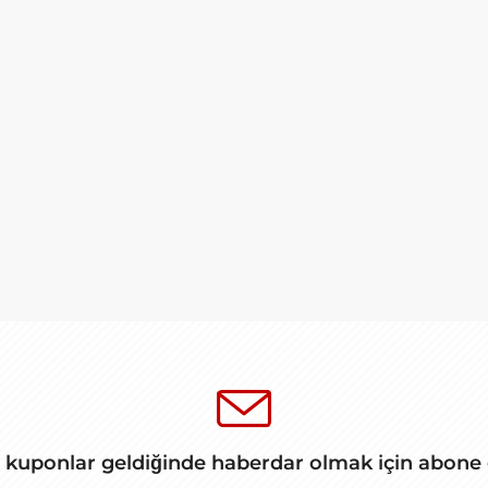
zerinden yapılacak 175 TL ve üzeri...
massız Teslimat Kampanyası!
KAMPANYAYA Gİ
teslimat kampanyasını keşfet!
 kuponlar geldiğinde haberdar olmak için abone
iz Kargo Kampanyası!
KAMPANYAYA Gİ