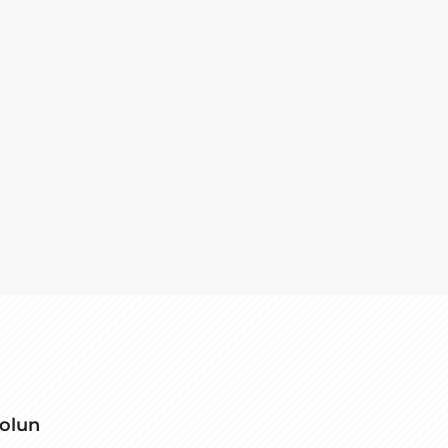
T
 olun
T