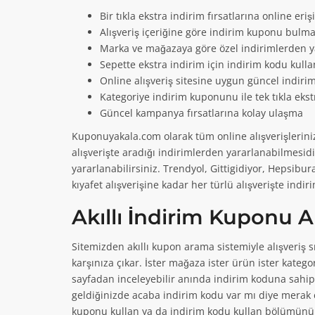
uygulanmakta...
Devamın
Bir tıkla ekstra indirim fırsatlarına online eri
Alışveriş içeriğine göre indirim kuponu bulm
Marka ve mağazaya göre özel indirimlerden 
Sepette ekstra indirim için indirim kodu kull
Online alışveriş sitesine uygun güncel indir
2
4
Kategoriye indirim kuponunu ile tek tıkla ekst
Güncel kampanya fırsatlarına kolay ulaşma
Fit Moda Ücretsi
Cacharel Hoşgeldi
Kuponuyakala.com olarak tüm online alışverişleriniz
alışverişte aradığı indirimlerden yararlanabilmes
Fit Moda online mağazası
Cacharel APP üzerinden y
yararlanabilirsiniz. Trendyol, Gittigidiyor, Hepsibur
kargo...
100TL...
Devamını Oku
Devamını Oku
kıyafet alışverişine kadar her türlü alışverişte indir
Akıllı İndirim Kuponu 
Sitemizden akıllı kupon arama sistemiyle alışveriş s
7
2
karşınıza çıkar. İster mağaza ister ürün ister katego
sayfadan inceleyebilir anında indirim koduna sahip 
Exxe Selection Üc
Beymen Ücretsiz 
geldiğinizde acaba indirim kodu var mı diye merak
kuponu kullan ya da indirim kodu kullan bölümünü g