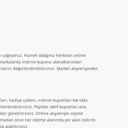
00
T
ı sağlıyoruz. Hizmet odağınız herkesin online
m markalarda indirim kuponu olanaklarından
nlarını değerlendirebilirsiniz. Market alışverişinden
rı, hediye çekleri, indirim kuponları tek tıkla
rlendirebilirsiniz. Popüler aktif kuponları ana
rı görebilirsiniz. Online alışverişte sepete
T
T
apmadan önce her ödeme alanında yer alan indirim
 alabilirsiniz.