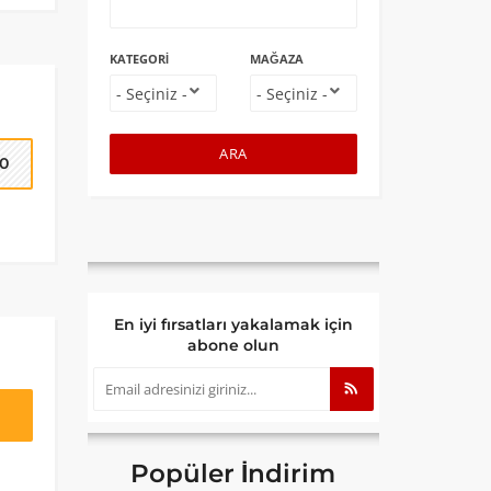
KATEGORI
MAĞAZA
ARA
0
En iyi fırsatları yakalamak için
abone olun
Popüler İndirim