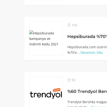
103
Hepsiburada %70’
Hepsiburada.com üzerind
%70'e...
Devamını Oku
92
%60 Trendyol Ber
Trendyol Bershka mağası