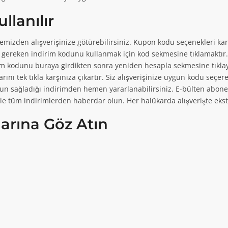
ağazasında ücretsiz kargo kampanyasını
üzerinden yapılacak 400TL ve üzeri...
llanılır
temizden alışverişinize götürebilirsiniz. Kupon kodu seçenekleri ka
gereken indirim kodunu kullanmak için kod sekmesine tıklamaktır. 
irim kodunu buraya girdikten sonra yeniden hesapla sekmesine tıkl
ını tek tıkla karşınıza çıkartır. Siz alışverişinize uygun kodu seç
un sağladığı indirimden hemen yararlanabilirsiniz. E-bülten aboneli
 Bedava Kampanyası!
dın İndirim Kampanyası!
ltenle tüm indirimlerden haberdar olun. Her halükarda alışverişte e
KAMPANYAYA Gİ
KAMPANYAYA Gİ
acağınız tüm alışverişlerde kargo bedava!
erinde her hafta perşembe günü seçili
arına Göz Atın
Kargo Kampanyası!
KAMPANYAYA Gİ