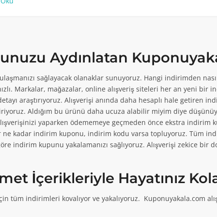
 Oku
olunuzu Aydınlatan Kuponuyak
 ulaşmanızı sağlayacak olanaklar sunuyoruz. Hangi indirimden nasıl
 Kampanyası
 Çeki
KAMPANYAYA Gİ
KAMPANYAYA Gİ
lı. Markalar, mağazalar, online alışveriş siteleri her an yeni bir ind
etayı araştırıyoruz. Alışverişi anında daha hesaplı hale getiren in
ürünlerinde %30'a varan indirim fırsatı!
alışverişte indirim çeki avantajını...
tiriyoruz. Aldığım bu ürünü daha ucuza alabilir miyim diye düşünüyor
ışverişinizi yaparken ödememeye geçmeden önce ekstra indirim kulla
yor ne kadar indirim kuponu, indirim kodu varsa topluyoruz. Tüm ind
 göre indirim kupunu yakalamanızı sağlıyoruz. Alışverişi zekice bi
t İçerikleriyle Hayatınız Kol
 Kodu!
 Kampanyası!
KAMPANYAYA Gİ
KAMPANYAYA Gİ
çin tüm indirimleri kovalıyor ve yakalıyoruz. Kuponuyakala.com alışv
rim kodu fırsatını keşfet!
mağazası üzerinde dönemsel olarak