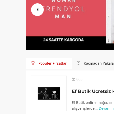
Popüler Fırsatlar
Kaçmadan Yakala
803
Ef Butik Ücretsiz
Ef Butik online mağazası
alışverişlerde...
Devamın