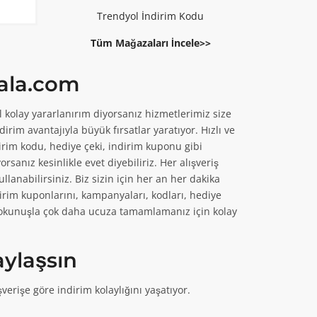
Trendyol İndirim Kodu
Tüm Mağazaları İncele>>
ala.com
 kolay yararlanırım diyorsanız hizmetlerimiz size
T
T
irim avantajıyla büyük fırsatlar yaratıyor. Hızlı ve
dirim kodu, hediye çeki, indirim kuponu gibi
sanız kesinlikle evet diyebiliriz. Her alışveriş
nabilirsiniz. Biz sizin için her an her dakika
irim kuponlarını, kampanyaları, kodları, hediye
r dokunuşla çok daha ucuza tamamlamanız için kolay
aylaşsın
T
T
erişe göre indirim kolaylığını yaşatıyor.