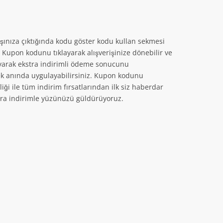
rşınıza çıktığında kodu göster kodu kullan sekmesi
Kupon kodunu tıklayarak alışverişinize dönebilir ve
ayarak ekstra indirimli ödeme sonucunu
erek anında uygulayabilirsiniz. Kupon kodunu
ği ile tüm indirim fırsatlarından ilk siz haberdar
kstra indirimle yüzünüzü güldürüyoruz.
T
T
T