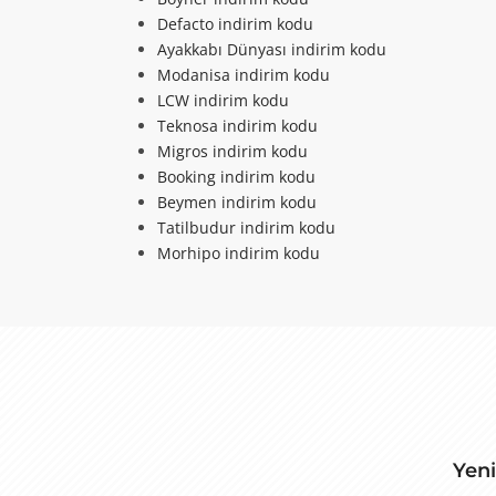
Ebebek online mağazası ü
Defacto indirim kodu
Devamını Oku
Ayakkabı Dünyası indirim kodu
Modanisa indirim kodu
LCW indirim kodu
Teknosa indirim kodu
Migros indirim kodu
2
Booking indirim kodu
Beymen indirim kodu
Dominos Pizza Te
Tatilbudur indirim kodu
Morhipo indirim kodu
Dominos Pizza temassız 
0
Yeni
Dekopasaj Ücrets