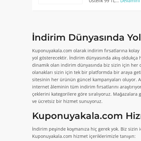
Üstelik 99 TL...
Devamını
İndirim Dünyasında Y
5
3
Kuponuyakala.com olarak indirim fırsatlarına kolay
%30 A101 İndirim
20 TL A101 İndirim
yol gösterecektir. İndirim dünyasında akış oldukça hız
dinamik olan indirim dünyasında biz sizin için her d
A101 haftanın yıldızları 
a101.com'a üye olarak ilk 
olanakları sizin için tek bir platformda bir araya ge
Devamını Oku
sitesinin her ürünün güncel kampanyaları oluyor. Al
internet âleminin tüm indirim fırsatlarını araştırı
çeklerini kategorilere göre sıralıyoruz. Mağazalara
ve ücretsiz bir hizmet sunuyoruz.
0
0
Kuponuyakala.com Hizme
%15 Zaful İndirim
A-101 Aldın Aldın
İndirim peşinde koşmanıza hiç gerek yok. Biz sizin i
Kuponuyakala.com hizmet içeriklerimizle tanışın:
Zaful ilk üyeliğe %15 indi
A-101 online alışveriş 