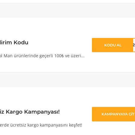
dirim Kodu
OL2
KODU AL
l Man ürünlerinde geçerli 100₺ ve üzeri...
iz Kargo Kampanyası!
KAMPANYAYA GİT
erde ücretsiz kargo kampanyasını keşfet!