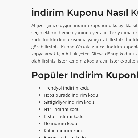
Exxe Selection online m
Beymen online mağazası 
keşfet!
Devamını Oku
İndirim Kuponu Nasıl Ku
Alışverişinize uygun indirim kuponunu kolaylıkla si
seçeneklerin hemen yanında yer alır. Tek yapmanız 
kodu indirim kodu kısmına yapıştırabilirsiniz. İnd
8
5
görebilirsiniz. KuponuYakala güncel indirim kuponlar
kopyalamak için bit tık yeter. Siteye dönüp kodunuz
Vitaminler Kargo
%50 A101 Aldın Al
olabilirsiniz. İster kendiniz kod arayın ister e-bü
Vitaminler üzerinden yap
A101 online mağazası üz
Popüler İndirim Kuponl
ürünler...
Devamını Oku
Trendyol indirim kodu
Hepsiburada indirim kodu
Gittigidiyor indirim kodu
N11 indirim kodu
2
Etstur indirim kodu
Flo indirim kodu
Ebebek Ücretsiz 
Koton indirim kodu
Boyner indirim kodu