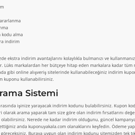
ı Oku
şim
a
yararlanma
anma
im kodu alma
ra indirim
z Kargo Kampanyası!
n İndirim Kodu!
P1
KAMPANYAYA Gİ
KODU AL
de ekstra indirim avantajlarını kolaylıkla bulmanızı ve kullanmanız
idir. Lüks markalardan her bütçeye hitap eden markalara kadar tü
ndan yapılacak alışverişlerde ücretsiz
apılacak alışverişlerde 1000TL üzerine
ada gibi online alışveriş sitelerinde kullanabileceğiniz indirim kupo
im kuponu kullanabilirsiniz.
Arama Sistemi
ırasında işinize yarayacak indirim kodunu bulabilirsiniz. Kupon kodla
ri olarak arama yaparak tam size göre olan indirim fırsatlarını değe
olabilirsiniz. Nerede ne kadar indirim olduğunu, güncel kampanyala
retsiz Kargo Kampanyası!
Kargo Kampanyası!
KAMPANYAYA Gİ
KAMPANYAYA Gİ
 ettiğiniz anda kuponuyakala.com olanaklarını keşfedin. Ödeme y
öreceksiniz. Buraya uygun olan indirim kodunu sitemizden tek tıkla