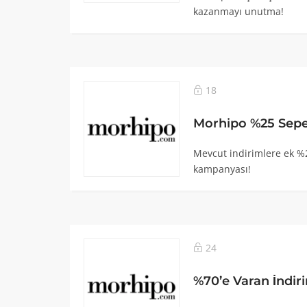
kazanmayı unutma!
18
Morhipo %25 Sepe
Mevcut indirimlere ek %
kampanyası!
24
%70’e Varan İndi