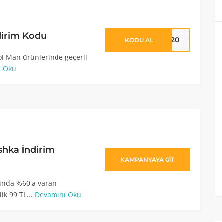
dirim Kodu
OL20
KODU AL
ol Man ürünlerinde geçerli
ı Oku
shka İndirim
KAMPANYAYA GİT
ında %60'a varan
ik 99 TL...
Devamını Oku