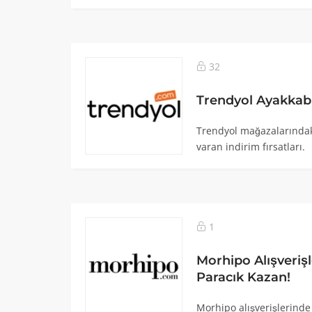
32
Trendyol Ayakkabı
Trendyol mağazalarındak
varan indirim fırsatları.
1
Morhipo Alışverişl
Paracık Kazan!
Morhipo alışverişlerinde