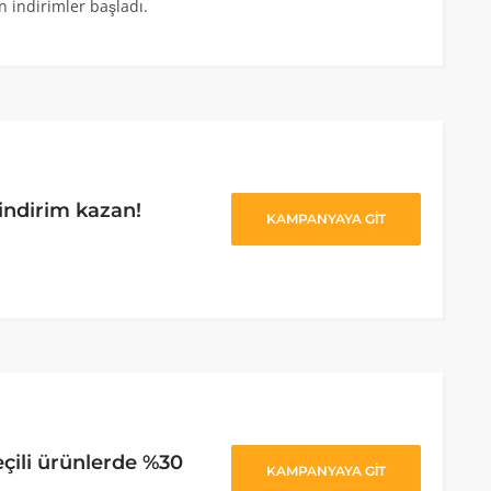
 indirimler başladı.
indirim kazan!
KAMPANYAYA GİT
eçili ürünlerde %30
KAMPANYAYA GİT