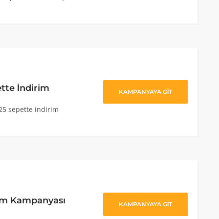
tte İndirim
KAMPANYAYA GİT
25 sepette indirim
rim Kampanyası
KAMPANYAYA GİT