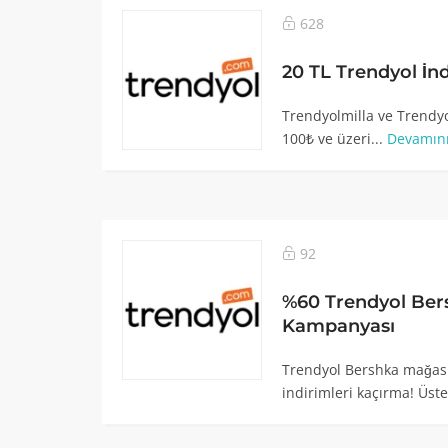
628
20 TL Trendyol İn
Trendyolmilla ve Trendy
100₺ ve üzeri...
Devamın
92
%60 Trendyol Ber
Kampanyası
Trendyol Bershka mağas
indirimleri kaçırma! Üstel