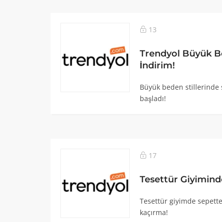
13
Trendyol Büyük B
İndirim!
Büyük beden stillerinde 
başladı!
17
Tesettür Giyiminde
Tesettür giyimde sepette 
kaçırma!