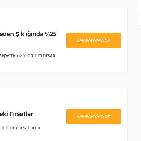
eden Şıklığında %25
KAMPANYAYA GİT
sepette %25 indirim fırsatı
ki Fırsatlar
KAMPANYAYA GİT
indirim fırsatlarını