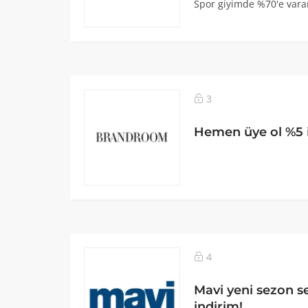
Spor giyimde %70'e varan
3
Hemen üye ol %5 
4
Mavi yeni sezon s
indirim!