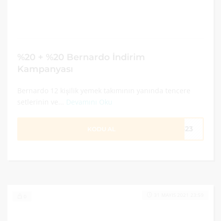
%20 + %20 Bernardo İndirim
Kampanyası
Bernardo 12 kişilik yemek takımının yanında tencere
setlerinin ve...
Devamını Oku
1323
KODU AL
31 MAYIS 2021 23:59
0