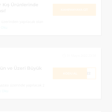
Kış Ürünlerinde
KAMPANYAYA GİT
sı!
üzerinden yapılacak olan
 Oku
31 Mayıs 2022 23:59
ün ve Üzeri Büyük
B122
KODU AL
zası üzerinde yapılacak 2
ı Oku