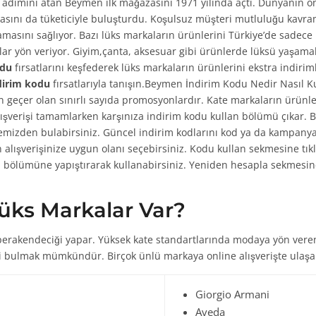
 adımını atan Beymen ilk mağazasını 1971 yılında açtı. Dünyanın ön
sını da tüketiciyle buluşturdu. Koşulsuz müşteri mutluluğu kavra
masını sağlıyor. Bazı lüks markaların ürünlerini Türkiye’de sadec
r yön veriyor. Giyim,çanta, aksesuar gibi ürünlerde lüksü yaşamak
odu
fırsatlarını keşfederek lüks markaların ürünlerini ekstra indiriml
irim kodu
fırsatlarıyla tanışın.Beymen İndirim Kodu Nedir Nasıl K
n geçer olan sınırlı sayıda promosyonlardır. Kate markaların ürünler
Alışverişi tamamlarken karşınıza indirim kodu kullan bölümü çıkar.
temizden bulabirsiniz. Güncel indirim kodlarını kod ya da kampany
alışverişinize uygun olanı seçebirsiniz. Kodu kullan sekmesine tık
n bölümüne yapıştırarak kullanabirsiniz. Yeniden hesapla sekmesine 
ks Markalar Var?
akendeciği yapar. Yüksek kate standartlarında modaya yön veren lük
i bulmak mümkündür. Birçok ünlü markaya online alışverişte ulaşab
Giorgio Armani
Aveda