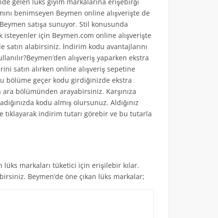
de gelen lüks giyim markalarına erişebirği
mını benimseyen Beymen online alışverişte de
e Beymen satışa sunuyor. Stil konusunda
 isteyenler için Beymen.com online alışverişte
e satın alabirsiniz. İndirim kodu avantajlarını
ullanılır?Beymen’den alışveriş yaparken ekstra
ini satın alırken online alışveriş sepetine
 Bu bölüme geçer kodu girdiğinizde ekstra
a ara bölümünden arayabirsiniz. Karşınıza
ladığınızda kodu almış olursunuz. Aldığınız
tıklayarak indirim tutarı görebir ve bu tutarla
s markaları tüketici için erişilebir kılar.
irsiniz. Beymen’de öne çıkan lüks markalar;