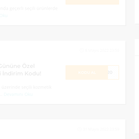
da geçerli seçili ürünlerde
 Oku
8 Mayıs 2022 23:59
Gününe Özel
K220
KODU AL
 İndirim Kodu!
üzerinde seçili kozmetik
..
Devamını Oku
31 Mayıs 2022 23:59