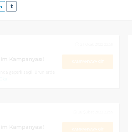
31 Ocak 2022 23:59
rim Kampanyası!
KAMPANYAYA GİT
da geçerli seçili ürünlerde
 Oku
28 Şubat 2022 23:59
rim Kampanyası!
KAMPANYAYA GİT