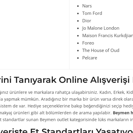
Nars
Tom Ford
Dior
Jo Malone London
Maison Francis Kurkdjia
Foreo
The House of Oud
Pelcare
i Tanıyarak Online Alışverişi 
ınız ürünlere ve markalara rahatça ulaşabirsiniz. Kadın, Erkek, K
da yapmak mümkün. Aradığınız bir marka bir ürün varsa direk olar
sistem de var. Hediye seçeneklerine bakıp beğendiğinizi seçip hedi
 makyaj ürünleri gibi alt bölümlerden de arama yapılabir.
Beymen h
e et standartlar sunan Beymen outlet kategorisinde lüks markaların i
erişte Et Standartları Yaşatıyo