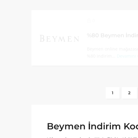
0
%80 Beymen İndi
Beymen online mağazasın
%80 indirim...
Devamını
1
2
Beymen İndirim Ko