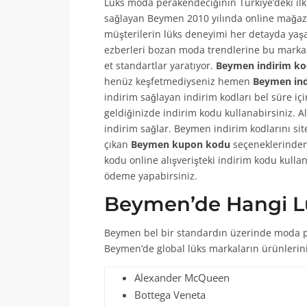
Lüks moda perakendeciğinin Türkiye’deki ilk
sağlayan Beymen 2010 yılında online mağaza
müşterilerin lüks deneyimi her detayda yaşa
ezberleri bozan moda trendlerine bu markala
et standartlar yaratıyor.
Beymen indirim k
henüz keşfetmediyseniz hemen
Beymen ind
indirim sağlayan indirim kodları bel süre içi
geldiğinizde indirim kodu kullanabirsiniz. 
indirim sağlar. Beymen indirim kodlarını si
çıkan
Beymen kupon kodu
seçeneklerinden 
kodu online alışverişteki indirim kodu kulla
ödeme yapabirsiniz.
Beymen’de Hangi Lü
Beymen bel bir standardın üzerinde moda per
Beymen’de global lüks markaların ürünlerin
Alexander McQueen
Bottega Veneta