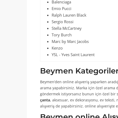
Balenciaga
Emio Pucci
Ralph Lauren Black
Sergio Rossi
Stella McCartney
Tory Burch
Marc by Marc Jacobs
Kenzo
YSL - Yves Saint Laurent
Beymen Kategorilerin
Beymen’den online alışveriş yaparken aradığ
arama yapabirsiniz. Marka için özel arama 
göndermek istiyorsanız bunun için özel bir 
çanta
, aksesuar, ev dekorasyonu, ev teksti,
alışveriş de yapabirsiniz. online alışverişt
Beymen online Alışv