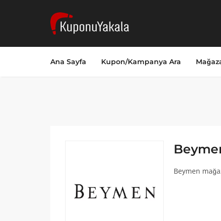
Ana Sayfa
Kupon/Kampanya Ara
Mağaza
Beyme
Beymen mağaza