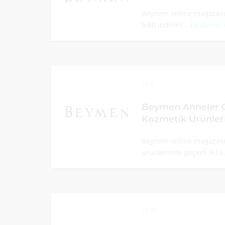
Beymen online mağazasın
%80 indirim...
Devamını
0
Beymen Anneler 
Kozmetik Ürünleri
Beymen online mağazası 
ürünlerinde geçerli %15.
0