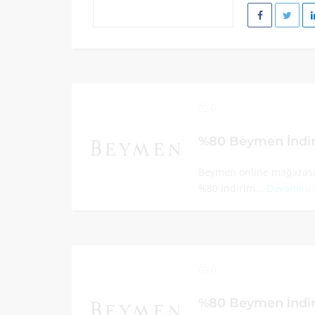
0
%80 Beymen İndi
Beymen online mağazasın
%80 indirim...
Devamını
0
%80 Beymen İndi