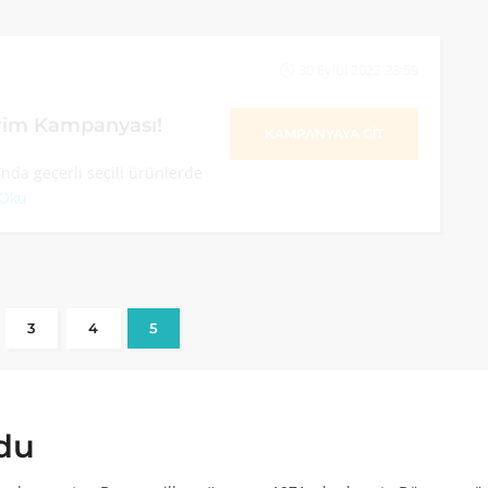
30 Eylül 2022 23:59
rim Kampanyası!
KAMPANYAYA GİT
da geçerli seçili ürünlerde
 Oku
3
4
5
du