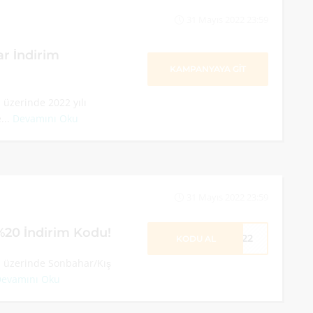
31 Mayıs 2022 23:59
r İndirim
KAMPANYAYA GİT
üzerinde 2022 yılı
...
Devamını Oku
31 Mayıs 2022 23:59
20 İndirim Kodu!
E222
KODU AL
 üzerinde Sonbahar/Kış
evamını Oku