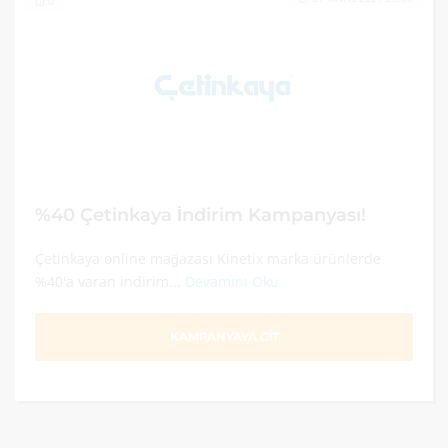
0
%40 Çetinkaya İndirim Kampanyası!
Çetinkaya online mağazası Kinetix marka ürünlerde
%40'a varan indirim...
Devamını Oku
KAMPANYAYA GİT