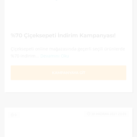
%70 Çiçeksepeti İndirim Kampanyası!
Çiçeksepeti online mağazasında geçerli seçili ürünlerde
%70 indirim...
Devamını Oku
KAMPANYAYA GİT
30 HAZIRAN 2021 23:59
0