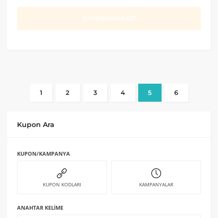
KAMPANYAYA GİT
1
2
3
4
5
6
Kupon Ara
KUPON/KAMPANYA
KUPON KODLARI
KAMPANYALAR
ANAHTAR KELIME