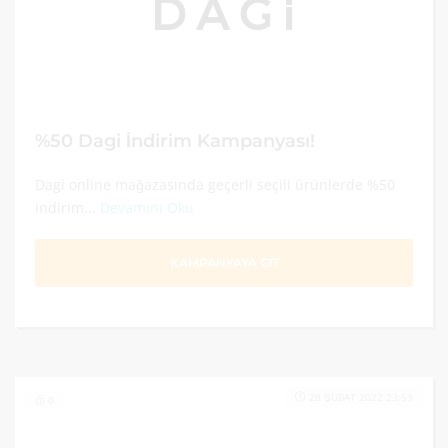
%50 Dagi İndirim Kampanyası!
Dagi online mağazasında geçerli seçili ürünlerde %50
indirim...
Devamını Oku
KAMPANYAYA GİT
28 ŞUBAT 2022 23:59
0