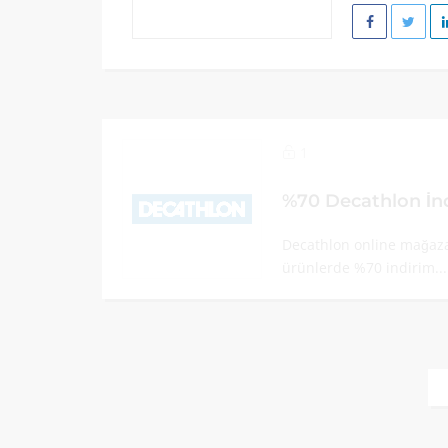
1
%70 Decathlon İn
Decathlon online mağazas
ürünlerde %70 indirim..