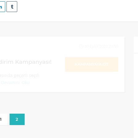
30 Eylül 2022 23:59
dirim Kampanyası!
KAMPANYAYA GİT
ında geçerli seçili
.
Devamını Oku
1
2