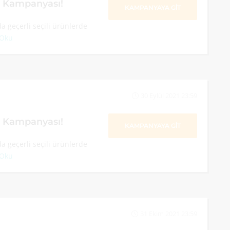
m Kampanyası!
KAMPANYAYA GİT
a geçerli seçili ürünlerde
 Oku
30 Eylül 2021 23:59
m Kampanyası!
KAMPANYAYA GİT
a geçerli seçili ürünlerde
 Oku
31 Ekim 2021 23:59