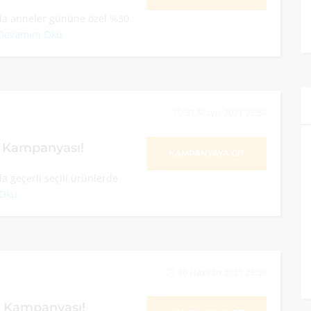
da anneler gününe özel %30
Devamını Oku
31 Mayıs 2021 23:59
m Kampanyası!
KAMPANYAYA GİT
a geçerli seçili ürünlerde
 Oku
30 Haziran 2021 23:59
m Kampanyası!