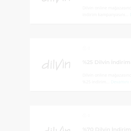
Dilvin online mağazasın
indirim kampanyasını...
0
%25 Dilvin İndiri
Dilvin online mağazasınd
%25 indirim...
Devamını
0
%70 Dilvin İndiri