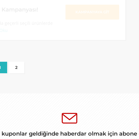
m Kampanyası!
KAMPANYAYA GİT
a geçerli seçili ürünlerde
 Oku
1
2
 kuponlar geldiğinde haberdar olmak için abone