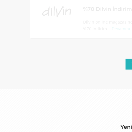
%70 Dilvin İndiri
Dilvin online mağazasınd
%70 indirim...
Devamını
Yeni