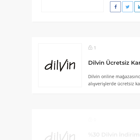
1
Dilvin Ücretsiz K
Dilvin online mağazasınd
alışverişlerde ücretsiz ka
0
%30 Dilvin İndiri