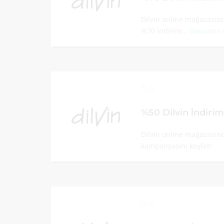
Dilvin online mağazasınd
%70 indirim...
Devamını
0
%50 Dilvin İndiri
Dilvin online mağazasın
kampanyasını keşfet!
0