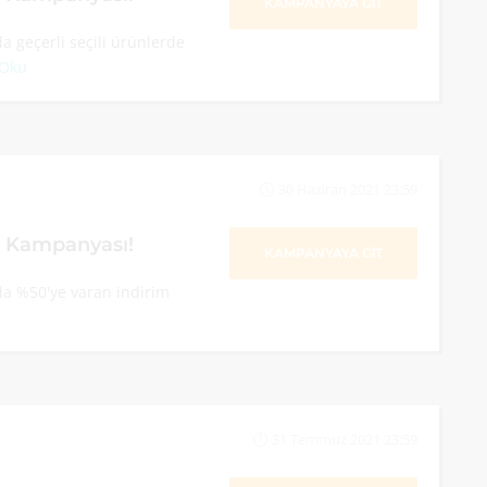
KAMPANYAYA GİT
a geçerli seçili ürünlerde
 Oku
30 Haziran 2021 23:59
m Kampanyası!
KAMPANYAYA GİT
da %50'ye varan indirim
31 Temmuz 2021 23:59