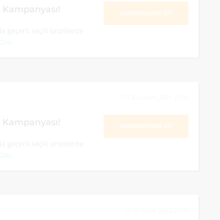
m Kampanyası!
KAMPANYAYA GİT
a geçerli seçili ürünlerde
 Oku
30 Kasım 2021 23:59
m Kampanyası!
KAMPANYAYA GİT
a geçerli seçili ürünlerde
 Oku
31 Ocak 2022 23:59