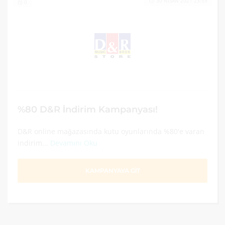
30 NISAN 2021 23:59
0
%80 D&R İndirim Kampanyası!
D&R online mağazasında kutu oyunlarında %80'e varan
indirim...
Devamını Oku
KAMPANYAYA GİT