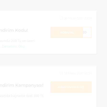
30 Nisan 2021 23:59
ndirim Kodu!
GO20
KODU AL
sında 200 TL ve üzeri
..
Devamını Oku
10 Mayıs 2021 23:59
İndirim Kampanyası!
KAMPANYAYA GİT
asında bayrama özel 300 TL