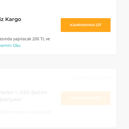
iz Kargo
KAMPANYAYA GİT
sında yapılacak 200 TL ve
vamını Oku
30 Nisan 2021 23:59
aran + %30 Sezon
KAMPANYAYA GİT
panyası!
%70'e varan + %30 indirim