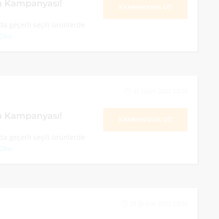
im Kampanyası!
KAMPANYAYA GİT
a geçerli seçili ürünlerde
 Oku
31 Ocak 2022 23:59
im Kampanyası!
KAMPANYAYA GİT
a geçerli seçili ürünlerde
 Oku
28 Şubat 2022 23:59