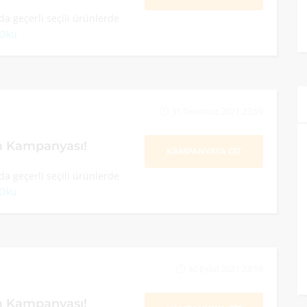
a geçerli seçili ürünlerde
 Oku
31 Temmuz 2021 23:59
im Kampanyası!
KAMPANYAYA GİT
a geçerli seçili ürünlerde
 Oku
30 Eylül 2021 23:59
im Kampanyası!