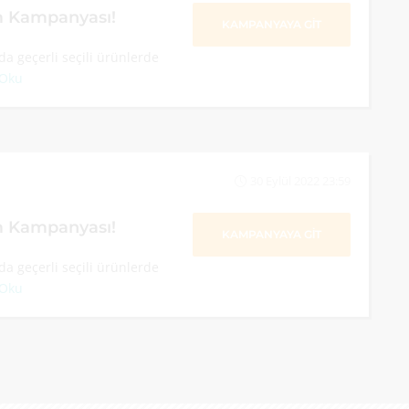
im Kampanyası!
KAMPANYAYA GİT
a geçerli seçili ürünlerde
 Oku
30 Eylül 2022 23:59
im Kampanyası!
KAMPANYAYA GİT
a geçerli seçili ürünlerde
 Oku