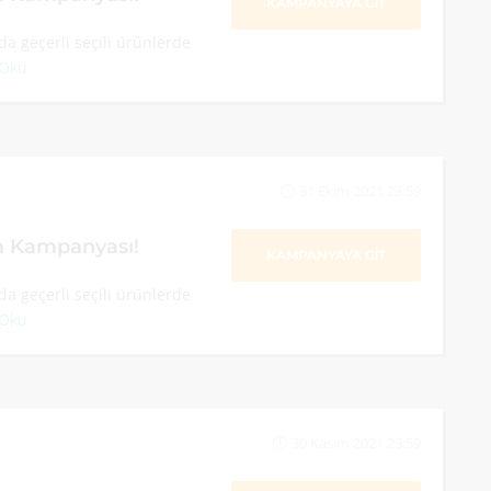
KAMPANYAYA GİT
a geçerli seçili ürünlerde
 Oku
31 Ekim 2021 23:59
im Kampanyası!
KAMPANYAYA GİT
a geçerli seçili ürünlerde
 Oku
30 Kasım 2021 23:59