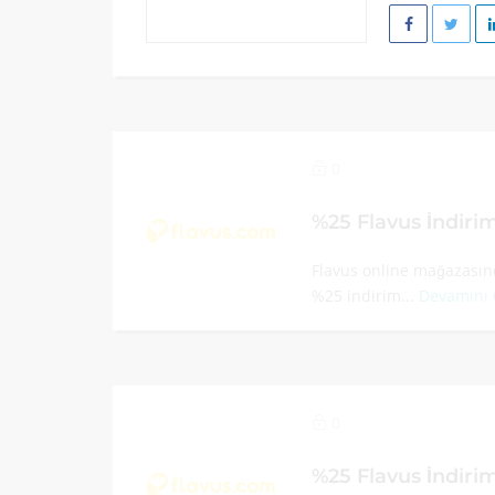
0
%25 Flavus İndir
Flavus online mağazasınd
%25 indirim...
Devamını
0
%25 Flavus İndir