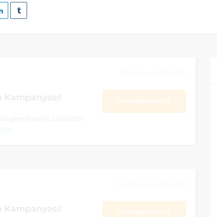
31 Mayıs 2021 23:59
im Kampanyası!
KAMPANYAYA GİT
a geçerli seçili ürünlerde
 Oku
30 Haziran 2021 23:59
im Kampanyası!
KAMPANYAYA GİT