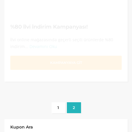
%80 İlvi İndirim Kampanyası!
İlvi online mağazasında geçerli seçili ürünlerde %80
indirim...
Devamını Oku
KAMPANYAYA GİT
1
2
Kupon Ara