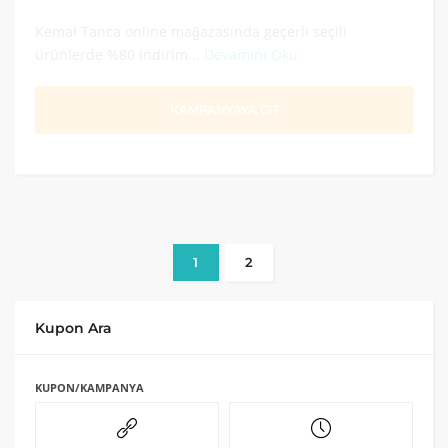
Kemal Tanca online mağazasında geçerli seçili
ürünlerde %80 indirim...
Devamını Oku
KAMPANYAYA GİT
1
2
Kupon Ara
KUPON/KAMPANYA