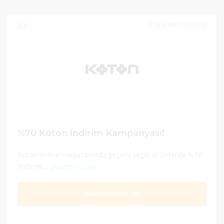
28 ŞUBAT 2022 23:59
0
%70 Koton İndirim Kampanyası!
Koton online mağazasında geçerli seçili ürünlerde %70
indirim...
Devamını Oku
KAMPANYAYA GİT