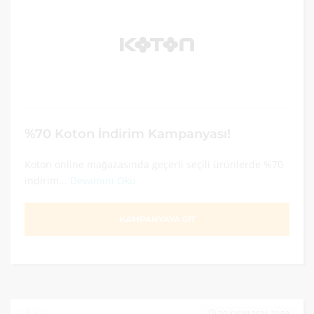
%70 Koton İndirim Kampanyası!
Koton online mağazasında geçerli seçili ürünlerde %70
indirim...
Devamını Oku
KAMPANYAYA GİT
30 KASIM 2021 23:59