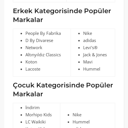
Erkek Kategorisinde Popüler
Markalar
People By Fabrika
Nike
D By Divarese
adidas
Network
Levi's®
Altınyıldız Classics
Jack & Jones
Koton
Mavi
Lacoste
Hummel
Çocuk Kategorisinde Popüler
Markalar
İndirim
Morhipo Kids
Nike
LC Waikiki
Hummel