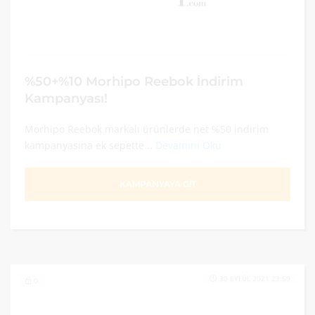
%50+%10 Morhipo Reebok İndirim
Kampanyası!
Morhipo Reebok markalı ürünlerde net %50 indirim
kampanyasına ek sepette...
Devamını Oku
KAMPANYAYA GİT
30 EYLÜL 2021 23:59
0