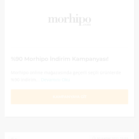
%90 Morhipo İndirim Kampanyası!
Morhipo online mağazasında geçerli seçili ürünlerde
%90 indirim...
Devamını Oku
KAMPANYAYA GİT
30 KASIM 2021 23:59