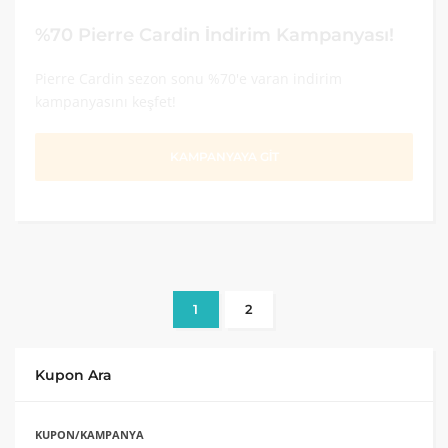
%70 Pierre Cardin İndirim Kampanyası!
Pierre Cardin sezon sonu %70'e varan indirim
kampanyasını keşfet!
KAMPANYAYA GİT
1
2
Kupon Ara
KUPON/KAMPANYA