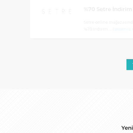
%70 Setre İndiri
Setre online mağazasında
%70 indirim...
Devamını
Yeni