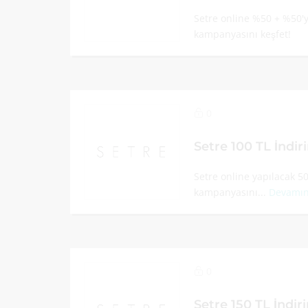
Setre online %50 + %50'
kampanyasını keşfet!
0
Setre 100 TL İndi
Setre online yapılacak 5
kampanyasını...
Devamın
0
Setre 150 TL İndi