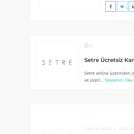
1
Setre Ücretsiz K
Setre online üzerinden y
ve üzeri...
Devamını Oku
0
Setre %50 + %50 