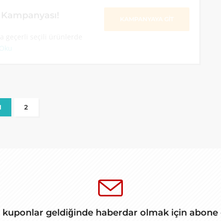
m Kampanyası!
KAMPANYAYA GİT
 geçerli seçili ürünlerde
 Oku
1
2
 kuponlar geldiğinde haberdar olmak için abone