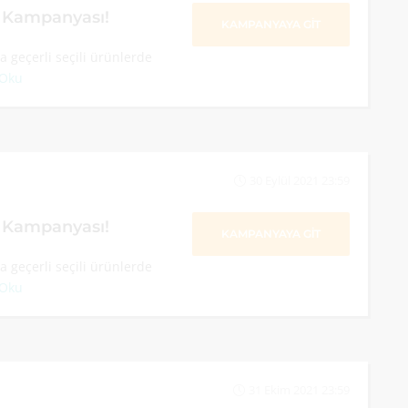
m Kampanyası!
KAMPANYAYA GİT
 geçerli seçili ürünlerde
 Oku
30 Eylül 2021 23:59
m Kampanyası!
KAMPANYAYA GİT
 geçerli seçili ürünlerde
 Oku
31 Ekim 2021 23:59