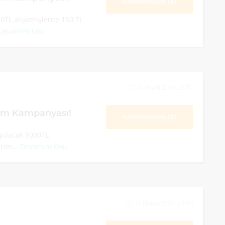
KAMPANYAYA GİT
0TL alışverişlerde 150 TL
Devamını Oku
31 Mart 2021 23:59
rim Kampanyası!
KAMPANYAYA GİT
apılacak 1000TL
irim...
Devamını Oku
31 Mayıs 2021 23:59