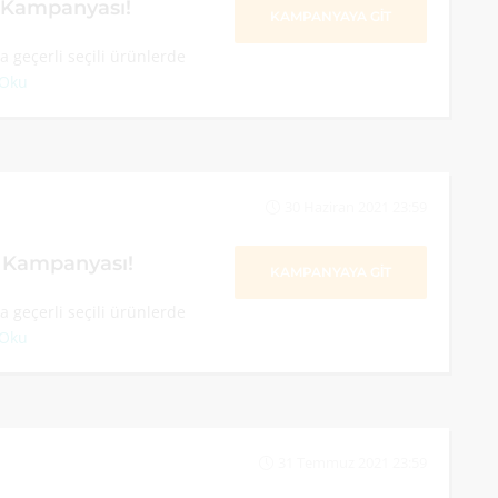
m Kampanyası!
KAMPANYAYA GİT
 geçerli seçili ürünlerde
 Oku
30 Haziran 2021 23:59
m Kampanyası!
KAMPANYAYA GİT
 geçerli seçili ürünlerde
 Oku
31 Temmuz 2021 23:59