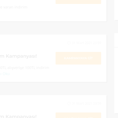
ye varan indirim
31 Mart 2021 23:59
rim Kampanyası!
KAMPANYAYA GİT
00TL alışverişe 100TL indirim
ı Oku
31 Mart 2021 23:59
rim Kampanyası!