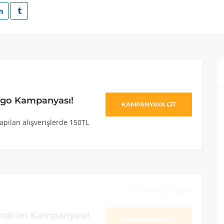
argo Kampanyası!
KAMPANYAYA GİT
apılan alışverişlerde 150TL
31 Mart 2021 23:59
İndirim Kampanyası!
KAMPANYAYA GİT