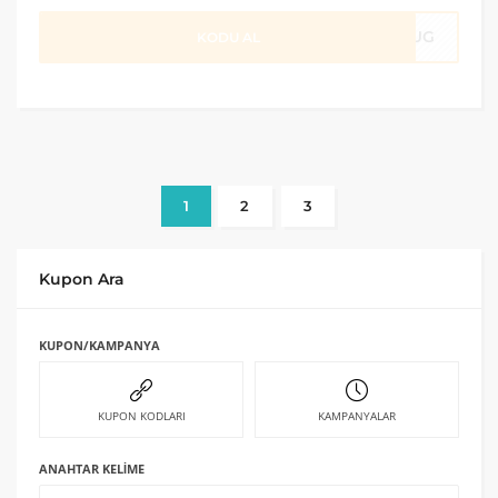
00UG
KODU AL
1
2
3
Kupon Ara
KUPON/KAMPANYA
KUPON KODLARI
KAMPANYALAR
ANAHTAR KELIME