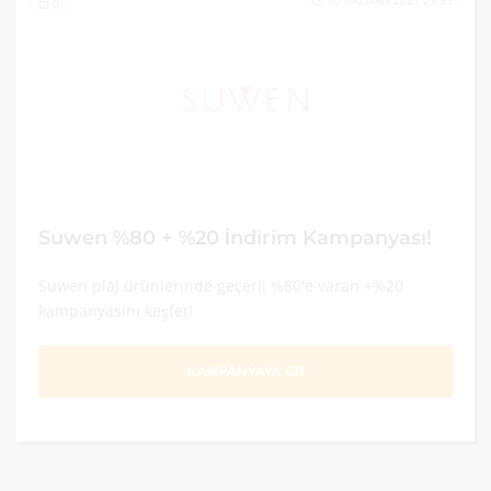
30 HAZIRAN 2021 23:59
0
Suwen %80 + %20 İndirim Kampanyası!
Suwen plaj ürünlerinde geçerli %80'e varan +%20
kampanyasını keşfet!
KAMPANYAYA GİT