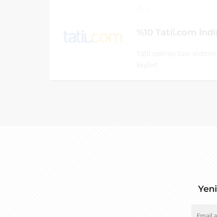
0
%10 Tatil.com İnd
Tatil.com'da tüm indiriml
keşfet!
Yeni