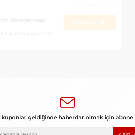
30 Haziran 2021 23:59
irim Kampanyası!
KAMPANYAYA GİT
ere ek %10 indirim fırsatını
 kuponlar geldiğinde haberdar olmak için abone
ABONE 