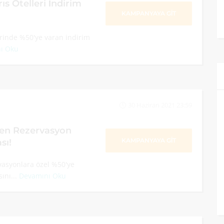
ıs Otelleri İndirim
KAMPANYAYA GİT
lerinde %50'ye varan indirim
ı Oku
30 Haziran 2021 23:59
ken Rezervasyon
KAMPANYAYA GİT
sı!
vasyonlara özel %50'ye
ını...
Devamını Oku