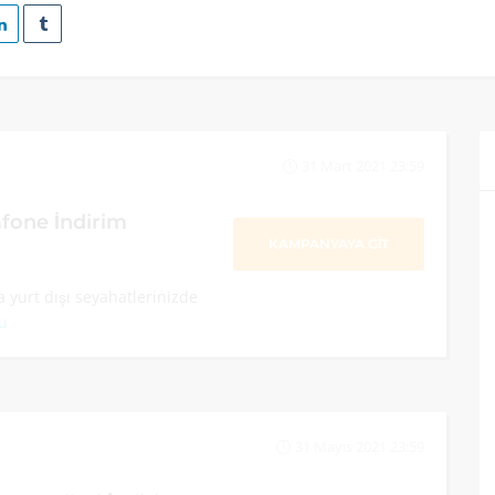
31 Mart 2021 23:59
fone İndirim
KAMPANYAYA GİT
da yurt dışı seyahatlerinizde
u
31 Mayıs 2021 23:59