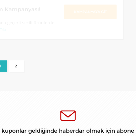
im Kampanyası!
KAMPANYAYA GİT
a geçerli seçili ürünlerde
 Oku
1
2
 kuponlar geldiğinde haberdar olmak için abone