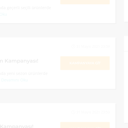
a geçerli seçili ürünlerde
 Oku
31 Mayıs 2021 23:59
im Kampanyası!
KAMPANYAYA GİT
nda yeni sezon ürünlerde
.
Devamını Oku
31 Mayıs 2021 23:59
 Kampanyası!