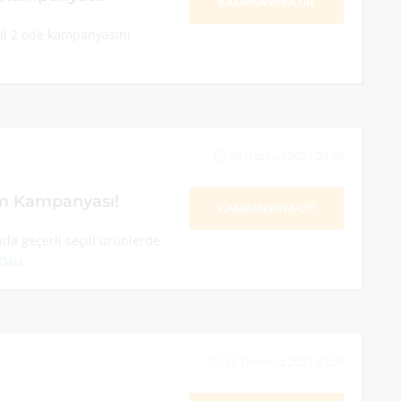
KAMPANYAYA GİT
al 2 öde kampanyasını
30 Haziran 2021 23:59
im Kampanyası!
KAMPANYAYA GİT
a geçerli seçili ürünlerde
 Oku
31 Temmuz 2021 23:59