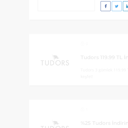
0
Tudors 119.99 TL 
Tudors 3 gömlek 119.99 
keşfet!
1
%25 Tudors İndir