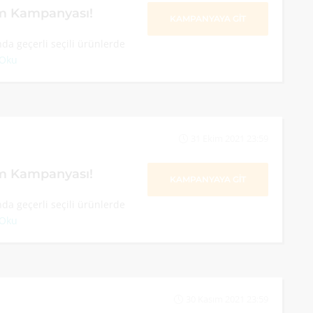
im Kampanyası!
KAMPANYAYA GİT
a geçerli seçili ürünlerde
 Oku
31 Ekim 2021 23:59
im Kampanyası!
KAMPANYAYA GİT
a geçerli seçili ürünlerde
 Oku
30 Kasım 2021 23:59