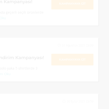
im Kampanyası!
KAMPANYAYA GİT
a geçerli seçili ürünlerde
 Oku
31 Ağustos 2021 23:59
İndirim Kampanyası!
KAMPANYAYA GİT
polo yaka T-shirtlerde 3
nı Oku
30 Eylül 2021 23:59