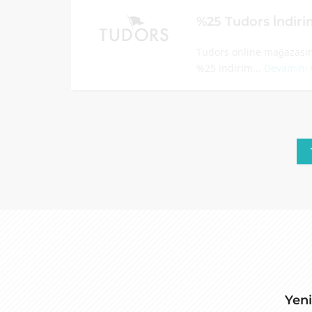
%25 Tudors İndir
Tudors online mağazasınd
%25 indirim...
Devamını
Yeni