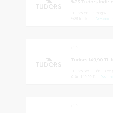
%25 Tudors İndir
Tudors online mağazasınd
%25 indirim...
Devamını
0
Tudors 149,90 TL 
Tudors seçili Gömlek ve 
ürün 149,90 TL...
Devamı
0