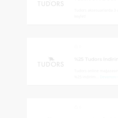
Tudors aksesuarlarda 3 
keşfet!
0
%25 Tudors İndir
Tudors online mağazasınd
%25 indirim...
Devamını
0