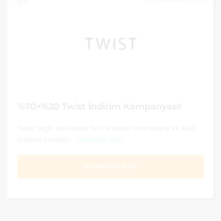
0
%70+%20 Twist İndirim Kampanyası!
Twist seçili ürünlerde %70'e varan indirimlere ek %20
indirim fırsatını...
Devamını Oku
KAMPANYAYA GİT