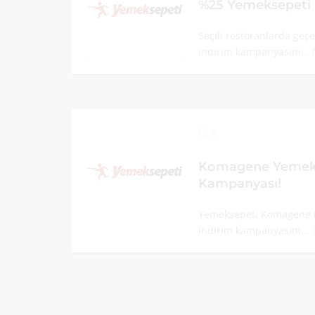
%25 Yemeksepeti 
Seçili restoranlarda geç
indirim kampanyasını...
0
Komagene Yemeks
Kampanyası!
Yemeksepeti Komagene m
indirim kampanyasını...