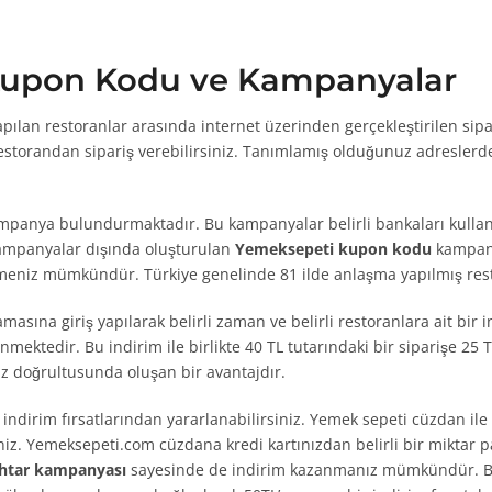
upon Kodu ve Kampanyalar
pılan restoranlar arasında internet üzerinden gerçekleştirilen sip
restorandan sipariş verebilirsiniz. Tanımlamış olduğunuz adreslerde
panya bulundurmaktadır. Bu kampanyalar belirli bankaları kullana
 kampanyalar dışında oluşturulan
Yemeksepeti kupon kodu
kampany
tmeniz mümkündür. Türkiye genelinde 81 ilde anlaşma yapılmış resto
sına giriş yapılarak belirli zaman ve belirli restoranlara ait bir i
inmektedir. Bu indirim ile birlikte 40 TL tutarındaki bir siparişe 25 
z doğrultusunda oluşan bir avantajdır.
 indirim fırsatlarından yararlanabilirsiniz. Yemek sepeti cüzdan i
niz. Yemeksepeti.com cüzdana kredi kartınızdan belirli bir miktar p
tar kampanyası
sayesinde de indirim kazanmanız mümkündür. B