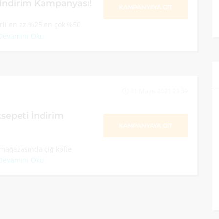
İndirim Kampanyası!
KAMPANYAYA GİT
erli en az %25 en çok %50
Devamını Oku
31 Mayıs 2021 23:59
epeti İndirim
KAMPANYAYA GİT
ağazasında çiğ köfte
Devamını Oku