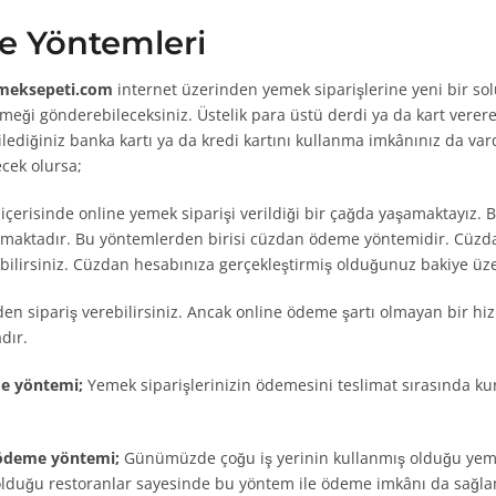
 Yöntemleri
meksepeti.com
internet üzerinden yemek siparişlerine yeni bir solu
yemeği gönderebileceksiniz. Üstelik para üstü derdi ya da kart vere
ediğiniz banka kartı ya da kredi kartını kullanma imkânınız da va
cek olursa;
çerisinde online yemek siparişi verildiği bir çağda yaşamaktayız
nmaktadır. Bu yöntemlerden birisi cüzdan ödeme yöntemidir. Cüzdan
rebilirsiniz. Cüzdan hesabınıza gerçekleştirmiş olduğunuz bakiye ü
den sipariş verebilirsiniz. Ancak online ödeme şartı olmayan bir h
dır.
me yöntemi;
Yemek siparişlerinizin ödemesini teslimat sırasında kur
 ödeme yöntemi;
Günümüzde çoğu iş yerinin kullanmış olduğu yeme
olduğu restoranlar sayesinde bu yöntem ile ödeme imkânı da sağla