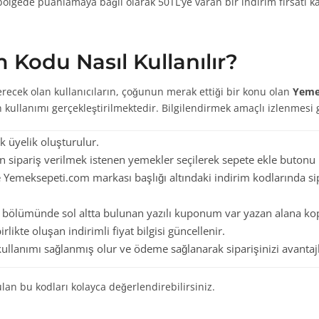
bölgede puanlamaya bağlı olarak 50TL’ye varan bir indirim fırsatı k
 Kodu Nasıl Kullanılır?
erecek olan kullanıcıların, çoğunun merak ettiği bir konu olan
Yemek
kullanımı gerçekleştirilmektedir. Bilgilendirmek amaçlı izlenmesi g
 üyelik oluşturulur.
sipariş verilmek istenen yemekler seçilerek sepete ekle butonu il
 Yemeksepeti.com markası başlığı altındaki indirim kodlarında s
 bölümünde sol altta bulunan yazılı kuponum var yazan alana kopy
likte oluşan indirimli fiyat bilgisi güncellenir.
 kullanımı sağlanmış olur ve ödeme sağlanarak siparişinizi avanta
ulan bu kodları kolayca değerlendirebilirsiniz.