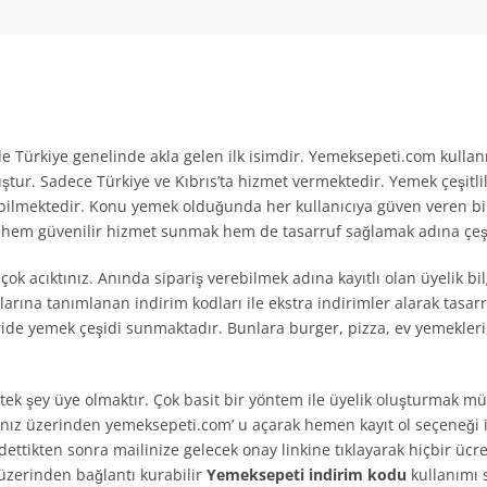
 Türkiye genelinde akla gelen ilk isimdir. Yemeksepeti.com kullanı
tur. Sadece Türkiye ve Kıbrıs’ta hizmet vermektedir. Yemek çeşitli
ilmektedir. Konu yemek olduğunda her kullanıcıya güven veren bir 
na hem güvenilir hizmet sunmak hem de tasarruf sağlamak adına çeş
 çok acıktınız. Anında sipariş verebilmek adına kayıtlı olan üyelik b
ılarına tanımlanan indirim kodları ile ekstra indirimler alarak tasarr
de yemek çeşidi sunmaktadır. Bunlara burger, pizza, ev yemekleri, 
 tek şey üye olmaktır. Çok basit bir yöntem ile üyelik oluşturma
ınız üzerinden yemeksepeti.com’ u açarak hemen kayıt ol seçeneği 
ydettikten sonra mailinize gelecek onay linkine tıklayarak hiçbir üc
 üzerinden bağlantı kurabilir
Yemeksepeti indirim kodu
kullanımı s