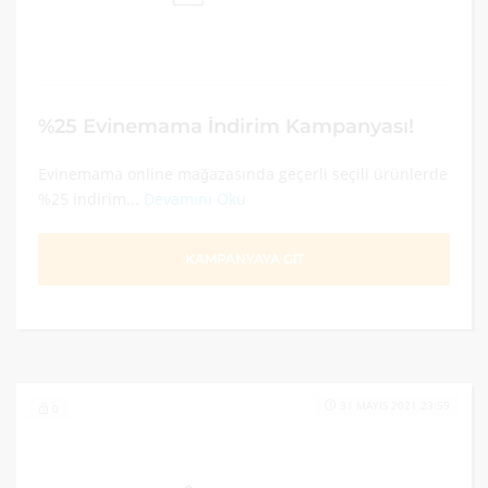
%25 Evinemama İndirim Kampanyası!
Evinemama online mağazasında geçerli seçili ürünlerde
%25 indirim...
Devamını Oku
KAMPANYAYA GİT
31 MAYIS 2021 23:59
0