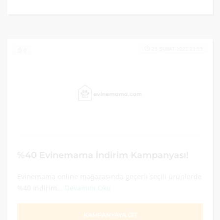
28 ŞUBAT 2022 23:59
0
%40 Evinemama İndirim Kampanyası!
Evinemama online mağazasında geçerli seçili ürünlerde
%40 indirim...
Devamını Oku
KAMPANYAYA GİT