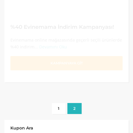
%40 Evinemama İndirim Kampanyası!
Evinemama online mağazasında geçerli seçili ürünlerde
%40 indirim...
Devamını Oku
KAMPANYAYA GİT
1
2
Kupon Ara