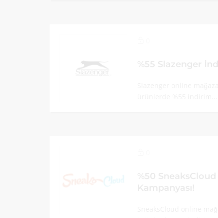
0
%55 Slazenger İn
Slazenger online mağazas
ürünlerde %55 indirim..
0
%50 SneaksCloud 
Kampanyası!
SneaksCloud online mağa