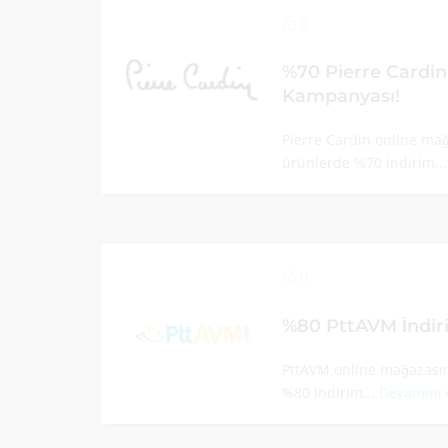
0
%70 Pierre Cardin
Kampanyası!
Pierre Cardin online mağ
ürünlerde %70 indirim..
0
%80 PttAVM İndir
PttAVM online mağazasın
%80 indirim...
Devamını