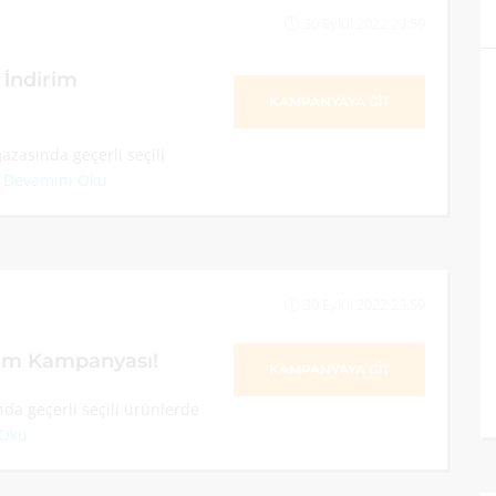
30 Eylül 2022 23:59
 İndirim
KAMPANYAYA GİT
azasında geçerli seçili
.
Devamını Oku
30 Eylül 2022 23:59
im Kampanyası!
KAMPANYAYA GİT
da geçerli seçili ürünlerde
 Oku