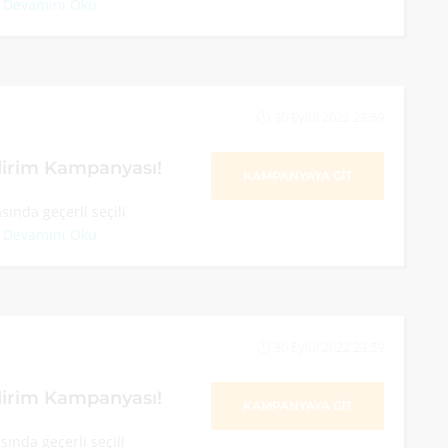
.
Devamını Oku
30 Eylül 2022 23:59
irim Kampanyası!
KAMPANYAYA GİT
ında geçerli seçili
.
Devamını Oku
30 Eylül 2022 23:59
dirim Kampanyası!
KAMPANYAYA GİT
ında geçerli seçili