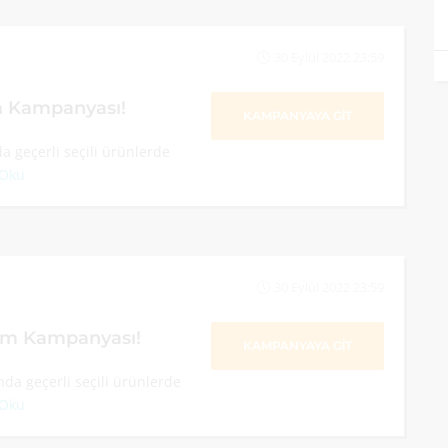
30 Eylül 2022 23:59
m Kampanyası!
KAMPANYAYA GİT
 geçerli seçili ürünlerde
 Oku
30 Eylül 2022 23:59
im Kampanyası!
KAMPANYAYA GİT
da geçerli seçili ürünlerde
 Oku