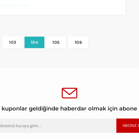
.
Devamını Oku
103
104
105
106
 kuponlar geldiğinde haberdar olmak için abone
ABONE 