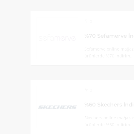
0
%70 Sefamerve İn
Sefamerve online mağazas
ürünlerde %70 indirim..
0
%60 Skechers İnd
Skechers online mağazası
ürünlerde %60 indirim..