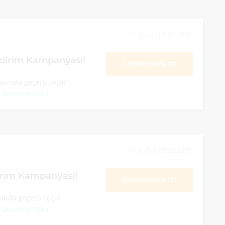
30 Eylül 2022 23:59
dirim Kampanyası!
KAMPANYAYA GİT
ında geçerli seçili
.
Devamını Oku
30 Eylül 2022 23:59
irim Kampanyası!
KAMPANYAYA GİT
nda geçerli seçili
.
Devamını Oku