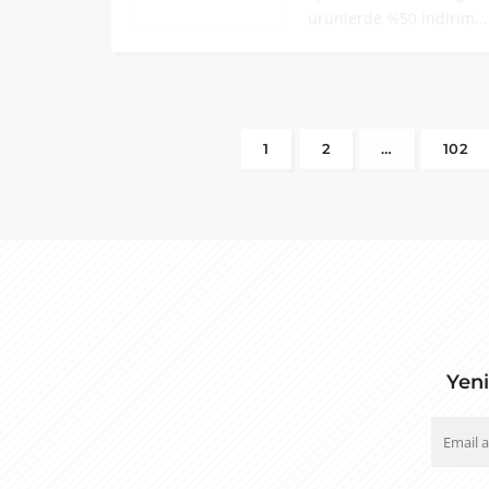
ürünlerde %50 indirim..
1
2
…
102
Yeni