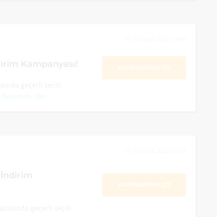
30 Eylül 2022 23:59
dirim Kampanyası!
KAMPANYAYA GİT
ında geçerli seçili
.
Devamını Oku
30 Eylül 2022 23:59
İndirim
KAMPANYAYA GİT
zasında geçerli seçili