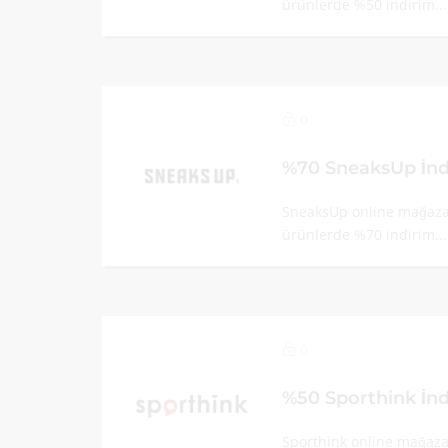
ürünlerde %50 indirim..
0
%70 SneaksUp İnd
SneaksUp online mağazas
ürünlerde %70 indirim..
0
%50 Sporthink İn
Sporthink online mağazas